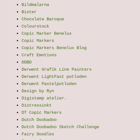
Bildmalarna
Bister
Chocolate Baroque
Colourstock
Copic Marker Benelux
Copic Markers
Copic Markers Benelux Blog
Craft Emotions
DDBD
Derwent Grafik Line Painters
Derwent LightFast potloden
Derwent Pastelpotloden
Design by Ryn
Digistamp atelier.
Distressinkt
DT Copic Markers
Dutch Doobadoo
Dutch Doobadoo Sketch Challenge
Fairy Doodles