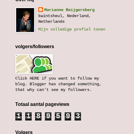
Marianne Reijgersberg
kwintsheul, Nederland,
Netherlands
Mijn volledige profiel tonen
volgers/followers
Click HERE if you want to follow my
blog. Blogger has changed something,
that why can't see my followers.
Totaal aantal pageviews
1
1
8
9
5
9
3
Volgers